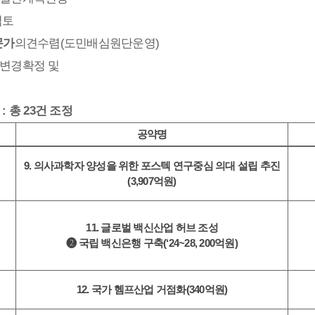
검토
문가
의견수렴
(도민배심원단운영)
변경확정 및
: 총 23건 조정
공약명
9. 의사과학자 양성을 위한 포스텍 연구중심 의대 설립 추진
(3,907억원)
11. 글로벌 백신산업 허브 조성
❷ 국립 백신은행 구축(‘24~28, 200억원)
12. 국가 헴프산업 거점화(340억원)