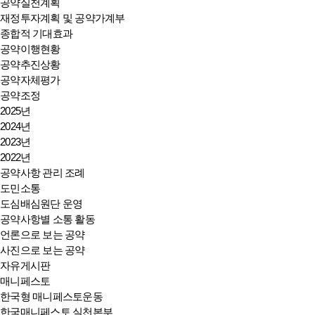
공약실천계획
재정투자계획 및 공약가계부
종합적 기대효과
공약이행현황
공약추진상황
공약자체평가
공약조정
2025년
2024년
2023년
2022년
공약사항 관리 조례
도민소통
도심배심원단 운영
공약사항별 소통 활동
언론으로 보는 공약
사진으로 보는 공약
자유게시판
매니페스토
한국형 매니페스토운동
한국매니페스토 실천본부