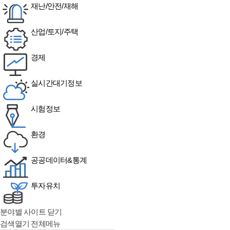
재난/안전/재해
산업/토지/주택
경제
실시간대기정보
시험정보
환경
공공데이터&통계
투자유치
분야별 사이트 닫기
검색열기
전체메뉴