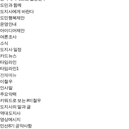
도민과 함께
도지사에게 바란다
도민행복제안
운영안내
아이디어제안
여론조사
소식
도지사 일정
카드뉴스
타임라인
타임라인1
전체메뉴
이철우
인사말
주요약력
키워드로 보는 #이철우
도지사의 말과 글
역대도지사
영상메시지
민선8기 공약사항