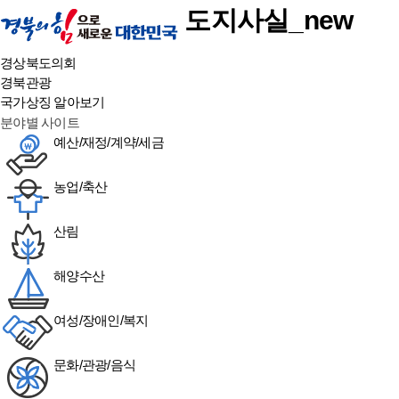
도지사실_new
경상북도의회
경북관광
국가상징 알아보기
분야별 사이트
예산/재정/계약/세금
농업/축산
산림
해양수산
여성/장애인/복지
문화/관광/음식