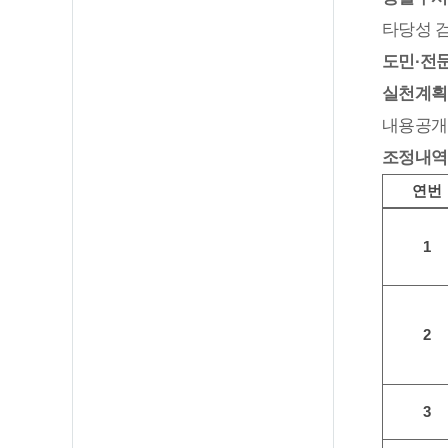
타당성 
도민·전
실천계획
내용공개
조정내역 
연번
1
2
3