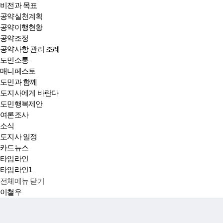
비전과 목표
공약실천계획
공약이행현황
공약조정
공약사항 관리 조례
도민소통
매니페스토
도민과 함께
도지사에게 바란다
도민행복제안
여론조사
소식
도지사 일정
카드뉴스
타임라인
타임라인1
전체메뉴 닫기
이철우