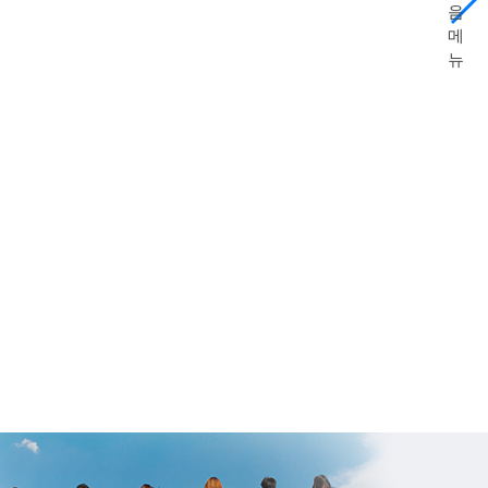
음
메
뉴