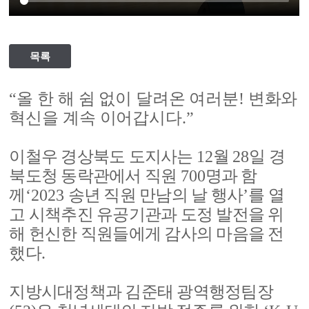
목록
“
올 한 해 쉼 없이 달려온 여러분
!
변화와
혁신을 계속 이어갑시다
.”
이철우 경상북도 도지사는
12
월
28
일 경
북도청 동락관에서 직원
700
명과 함
께
‘2023
송년 직원 만남의 날 행사
’
를 열
고 시책추진 유공기관과 도정 발전을 위
해 헌신한 직원들에게 감사의 마음을 전
했다
.
지방시대정책과 김준태 광역행정팀장