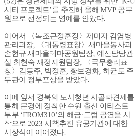
(52)
은 청년세대의 지방 정주를 위한
‘K-U
시티 프로젝트
’
를 추진해 올해
MVP
공무
원으로 선정되는 영예를 안았다
.
이어서
〈
녹조근정훈장
〉
제미자 감염병
관리과장
,
〈
대통령표창
〉
새마을봉사과
손현규 새마을테마공원팀장
,
예산담당관
실 최현숙 재정지원팀장
,
〈
국무총리표
창
〉
김동주
,
박정훈
,
황보경화
,
허균도 주
무관이 정부포상을 받았다
.
이에 앞서 경북의 도시청년 시골파견제를
통해 문경에 정착한 수원 출신 아티스트
부부
‘FROM310’
의 해금
·
드럼 공연을 시
작으로
2023
시책추진 유공기관에 대한
시상식이 이어졌다
.