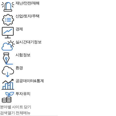
재난/안전/재해
산업/토지/주택
경제
실시간대기정보
시험정보
환경
공공데이터&통계
투자유치
분야별 사이트 닫기
검색열기
전체메뉴