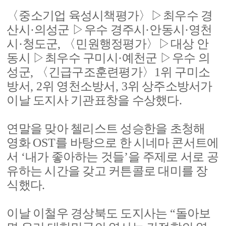
〈
중소기업 육성시책평가
〉▷
최우수 경
산시
·
의성군
▷
우수 경주시
·
안동시
·
영천
시
·
청도군
,
〈
민원행정평가
〉▷
대상 안
동시
▷
최우수 구미시
·
예천군
▷
우수 의
성군
,
〈
긴급구조훈련평가
〉
1
위 구미소
방서
, 2
위 영천소방서
, 3
위 상주소방서가
이날 도지사 기관표창을 수상했다
.
연말을 맞아 첼리스트 성승한을 초청해
영화
OST
를 바탕으로 한 시네마 콘서트에
서
‘
내가 좋아하는 것들
’
을 주제로 서로 공
유하는 시간을 갖고 커튼콜로 대미를 장
식했다
.
이날 이철우 경상북도 도지사는
“
돌아보