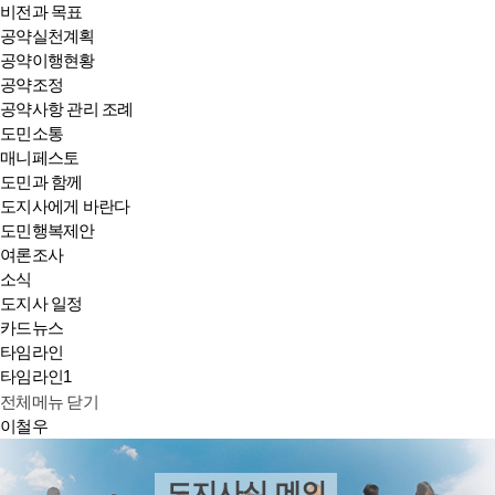
비전과 목표
공약실천계획
공약이행현황
공약조정
공약사항 관리 조례
도민소통
매니페스토
도민과 함께
도지사에게 바란다
도민행복제안
여론조사
소식
도지사 일정
카드뉴스
타임라인
타임라인1
전체메뉴 닫기
이철우
도지사실 메인