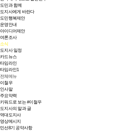
도민과 함께
도지사에게 바란다
도민행복제안
운영안내
아이디어제안
여론조사
소식
도지사 일정
카드뉴스
타임라인
타임라인1
전체메뉴
이철우
인사말
주요약력
키워드로 보는 #이철우
도지사의 말과 글
역대도지사
영상메시지
민선8기 공약사항