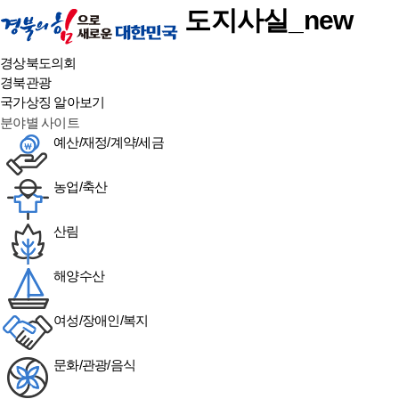
본문 바로가기
도지사실_new
경상북도의회
경북관광
국가상징 알아보기
분야별 사이트
예산/재정/계약/세금
농업/축산
산림
해양수산
여성/장애인/복지
문화/관광/음식