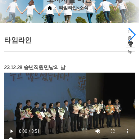
타임라인<소식
다
음
타임라인
메
뉴
23.12.28 송년직원만남의 날