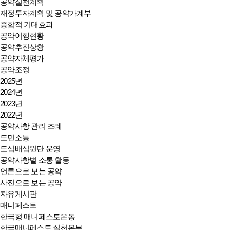
공약실천계획
재정투자계획 및 공약가계부
종합적 기대효과
공약이행현황
공약추진상황
공약자체평가
공약조정
2025년
2024년
2023년
2022년
공약사항 관리 조례
도민소통
도심배심원단 운영
공약사항별 소통 활동
언론으로 보는 공약
사진으로 보는 공약
자유게시판
매니페스토
한국형 매니페스토운동
한국매니페스토 실천본부