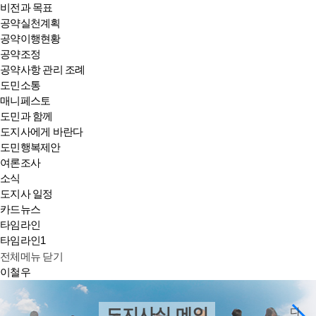
비전과 목표
공약실천계획
공약이행현황
공약조정
공약사항 관리 조례
도민소통
매니페스토
도민과 함께
도지사에게 바란다
도민행복제안
여론조사
소식
도지사 일정
카드뉴스
타임라인
타임라인1
전체메뉴 닫기
이철우
도지사실 메인
다