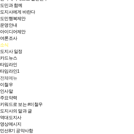
도민과 함께
도지사에게 바란다
도민행복제안
운영안내
아이디어제안
여론조사
소식
도지사 일정
카드뉴스
타임라인
타임라인1
전체메뉴
이철우
인사말
주요약력
키워드로 보는 #이철우
도지사의 말과 글
역대도지사
영상메시지
민선8기 공약사항