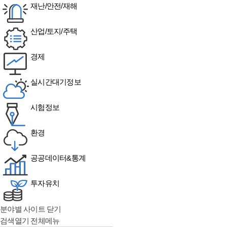
재난/안전/재해
산업/토지/주택
경제
실시간대기정보
시험정보
환경
공공데이터&통계
투자유치
분야별 사이트 닫기
검색열기
전체메뉴