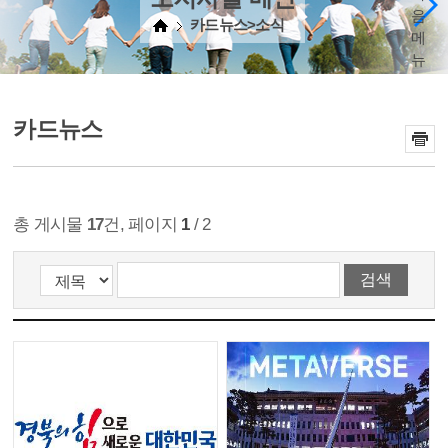
음
카드뉴스>소식
메
뉴
카드뉴스
총 게시물
17
건, 페이지
1
/ 2