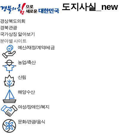
본문 바로가기
도지사실_new
경상북도의회
경북관광
국가상징 알아보기
분야별 사이트
예산/재정/계약/세금
농업/축산
산림
해양수산
여성/장애인/복지
문화/관광/음식