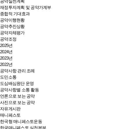
공약실천계획
재정투자계획 및 공약가계부
종합적 기대효과
공약이행현황
공약추진상황
공약자체평가
공약조정
2025년
2024년
2023년
2022년
공약사항 관리 조례
도민소통
도심배심원단 운영
공약사항별 소통 활동
언론으로 보는 공약
사진으로 보는 공약
자유게시판
매니페스토
한국형 매니페스토운동
한국매니페스토 실천본부