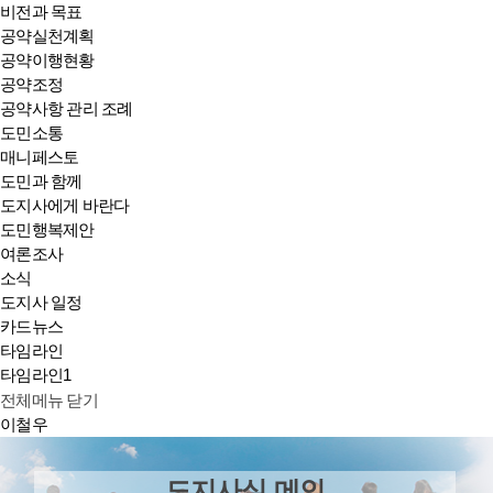
비전과 목표
공약실천계획
공약이행현황
공약조정
공약사항 관리 조례
도민소통
매니페스토
도민과 함께
도지사에게 바란다
도민행복제안
여론조사
소식
도지사 일정
카드뉴스
타임라인
타임라인1
전체메뉴 닫기
이철우
도지사실 메인