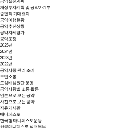
공약실천계획
재정투자계획 및 공약가계부
종합적 기대효과
공약이행현황
공약추진상황
공약자체평가
공약조정
2025년
2024년
2023년
2022년
공약사항 관리 조례
도민소통
도심배심원단 운영
공약사항별 소통 활동
언론으로 보는 공약
사진으로 보는 공약
자유게시판
매니페스토
한국형 매니페스토운동
한국매니페스토 실천본부