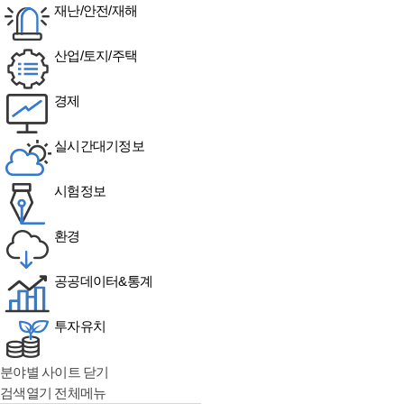
재난/안전/재해
산업/토지/주택
경제
실시간대기정보
시험정보
환경
공공데이터&통계
투자유치
분야별 사이트 닫기
검색열기
전체메뉴