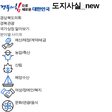
본문 바로가기
도지사실_new
경상북도의회
경북관광
국가상징 알아보기
분야별 사이트
예산/재정/계약/세금
농업/축산
산림
해양수산
여성/장애인/복지
문화/관광/음식