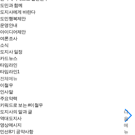
도민과 함께
도지사에게 바란다
도민행복제안
운영안내
아이디어제안
여론조사
소식
도지사 일정
카드뉴스
타임라인
타임라인1
전체메뉴
이철우
인사말
주요약력
키워드로 보는 #이철우
도지사의 말과 글
다
역대도지사
음
영상메시지
메
민선8기 공약사항
뉴