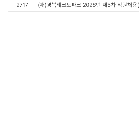
2717
(재)경북테크노파크 2026년 제5차 직원채용(계약
이 
행복콜센터 :
1522-0120
부서별