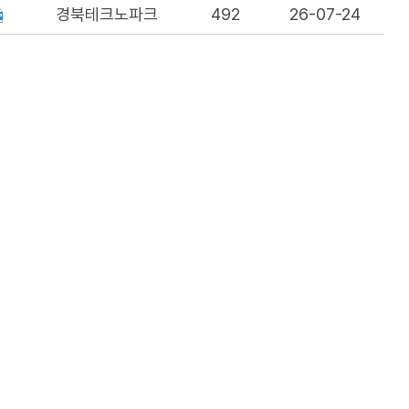
경북테크노파크
492
26-07-24
유롭게 이용이 가능합니다.
유관기관