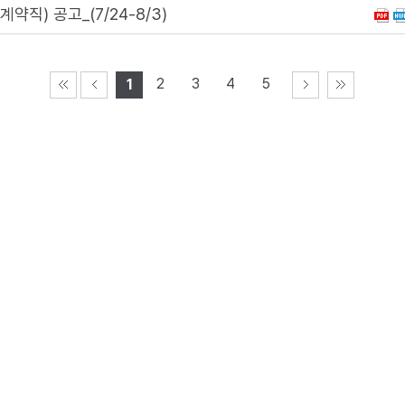
직) 공고_(7/24-8/3)
2
3
4
5
1
게시물은
"공공누리 제3유형(출처표시 + 변경금지)"
조건에 따라 자
시군청