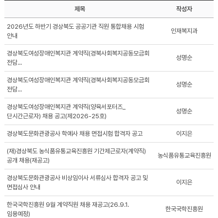
제목
작성자
2026년도 하반기 경상북도 공공기관 직원 통합채용 시험
인재복지과
안내
경상북도여성장애인복지관 계약직(경북사회복지공동모금회
성명순
전담...
경상북도여성장애인복지관 계약직(경북사회복지공동모금회
성명순
전담...
경상북도여성장애인복지관 계약직(양육서포터즈_
성명순
단시간근로자) 채용 공고(제2026-25호)
경상북도문화관광공사 학예사 채용 면접시험 합격자 공고
이지은
(재)경상북도 농식품유통교육진흥원 기간제근로자(계약직)
농식품유통교육진흥원
공개 채용(재공고)
경상북도문화관광공사 비상임이사 서류심사 합격자 공고 및
이지은
면접심사 안내
한국국학진흥원 9월 계약직원 채용 재공고(26.9.1.
한국국학진흥원
임용예정)