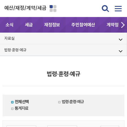
예산/재정/계약/세금
소식
세금
재정정보
주민참여예산
계약정보공
자료실
법령·훈령·예규
법령·훈령·예규
전체선택
법령·훈령·예규
통계자료