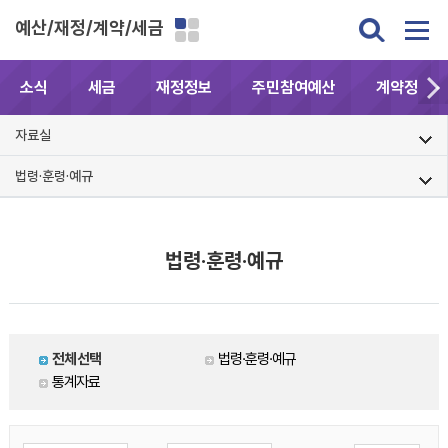
예산/재정/계약/세금
소식
세금
재정정보
주민참여예산
계약정보공
자료실
법령·훈령·예규
법령·훈령·예규
전체선택
법령·훈령·예규
통계자료