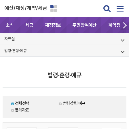
예산/재정/계약/세금
소식
세금
재정정보
주민참여예산
계약정보공
자료실
법령·훈령·예규
법령·훈령·예규
전체선택
법령·훈령·예규
통계자료