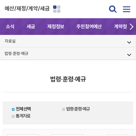
예산/재정/계약/세금
소식
세금
재정정보
주민참여예산
계약정보공
자료실
법령·훈령·예규
법령·훈령·예규
전체선택
법령·훈령·예규
통계자료