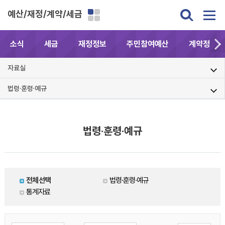
예산/재정/계약/세금
소식
세금
재정정보
주민참여예산
계약정보공
자료실
법령·훈령·예규
법령·훈령·예규
전체선택
법령·훈령·예규
통계자료