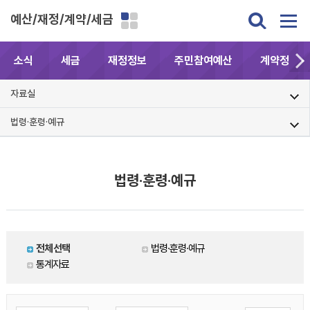
예산/재정/계약/세금
소식
세금
재정정보
주민참여예산
계약정보공
자료실
법령·훈령·예규
법령·훈령·예규
전체선택
법령·훈령·예규
통계자료