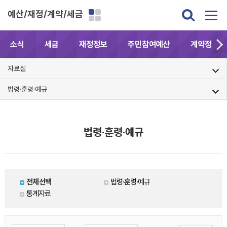
예산/재정/계약/세금
소식
세금
재정정보
주민참여예산
계약정보공
자료실
법령·훈령·예규
법령·훈령·예규
전체선택
법령·훈령·예규
통계자료