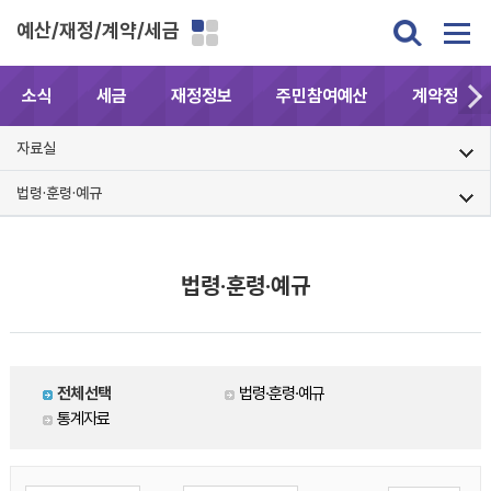
예산/재정/계약/세금
소식
세금
재정정보
주민참여예산
계약정보공
자료실
법령·훈령·예규
법령·훈령·예규
전체선택
법령·훈령·예규
통계자료