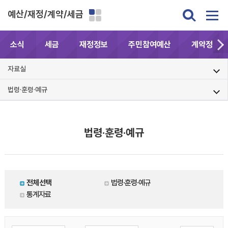
예산/재정/계약/세금
소식
세금
재정정보
주민참여예산
계약정보공
자료실
법령·훈령·예규
법령·훈령·예규
전체선택
법령·훈령·예규
통계자료