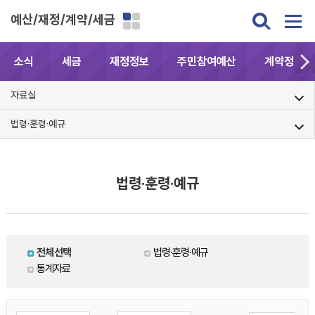
예산/재정/계약/세금
소식
세금
재정정보
주민참여예산
계약정보공
자료실
법령·훈령·예규
법령·훈령·예규
전체선택
법령·훈령·예규
통계자료