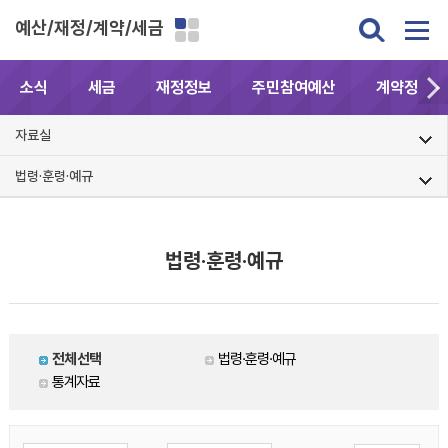
예산/재정/계약/세금
소식
세금
재정정보
주민참여예산
계약정보공
자료실
법령·훈령·예규
법령·훈령·예규
전체선택
법령·훈령·예규
통계자료