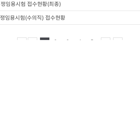
경쟁임용시험 접수현황(최종)
경쟁임용시험(수의직) 접수현황
2
3
4
5
1
게시물은
"공공누리 제3유형(출처표시 + 변경금지)"
조건에 따라 자