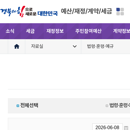
예산/재정/계약/세금
소식
세금
재정정보
주민참여예산
계약정
자료실
법령·훈령·예규
전체선택
법령·훈령