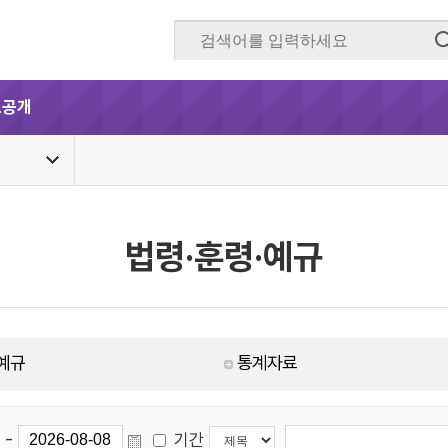
보공개
법령·훈령·예규
·예규
통계자료
-
기간