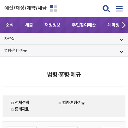
예산/재정/계약/세금
소식
세금
재정정보
주민참여예산
계약정보공
자료실
법령·훈령·예규
법령·훈령·예규
전체선택
법령·훈령·예규
통계자료