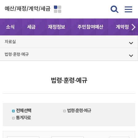
예산/재정/계약/세금
소식
세금
재정정보
주민참여예산
계약정보공
자료실
법령·훈령·예규
법령·훈령·예규
전체선택
법령·훈령·예규
통계자료