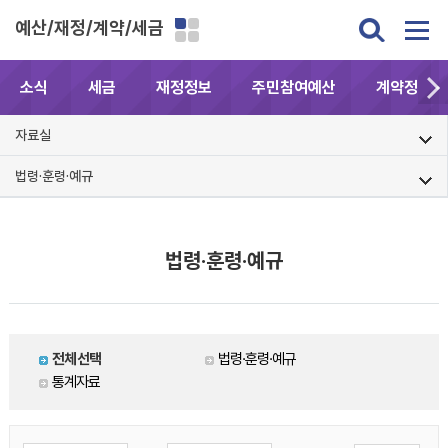
예산/재정/계약/세금
소식
세금
재정정보
주민참여예산
계약정보공
자료실
법령·훈령·예규
법령·훈령·예규
전체선택
법령·훈령·예규
통계자료