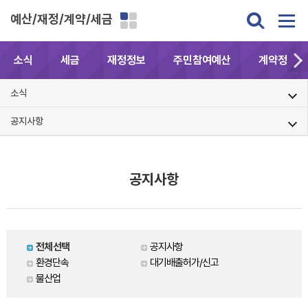
예산/재정/계약/세금
소식
세금
재정정보
주민참여예산
계약정보공
소식
공지사항
공지사항
전체선택
공지사항
환경단속
대기배출허가/신고
물산업