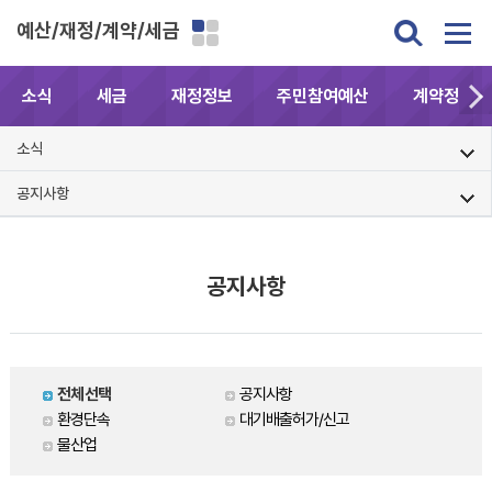
예산/재정/계약/세금
소식
세금
재정정보
주민참여예산
계약정보공
소식
공지사항
공지사항
전체선택
공지사항
환경단속
대기배출허가/신고
물산업