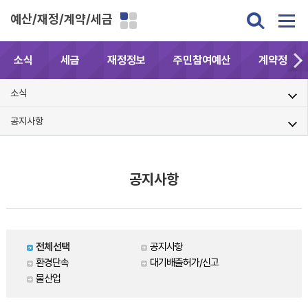
예산/재정/계약/세금
소식
세금
재정정보
주민참여예산
계약정보공
소식
공지사항
공지사항
전체선택
공지사항
환경단속
대기배출허가/신고
물산업