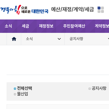
예산/재정/계약/세금
소식
세금
재정정보
주민참여예산
계약정
소식
공지사항
전체선택
공지사항
물산업