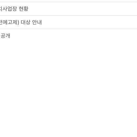
치사업장 현황
전예고제) 대상 안내
 공개
전예고제) 대상 안내
2
3
4
5
1
게시물은
"공공누리 제3유형(출처표시 + 변경금지)"
조건에 따라 자