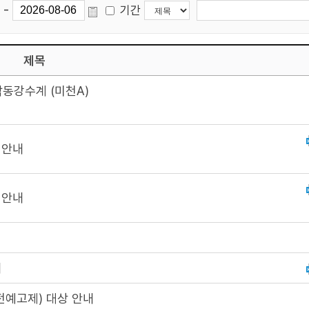
-
기간
제목
동강수계 (미천A)
 안내
 안내
내
전예고제) 대상 안내