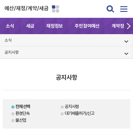
예산/재정/계약/세금
소식
세금
재정정보
주민참여예산
계약정보공
소식
공지사항
공지사항
전체선택
공지사항
환경단속
대기배출허가/신고
물산업