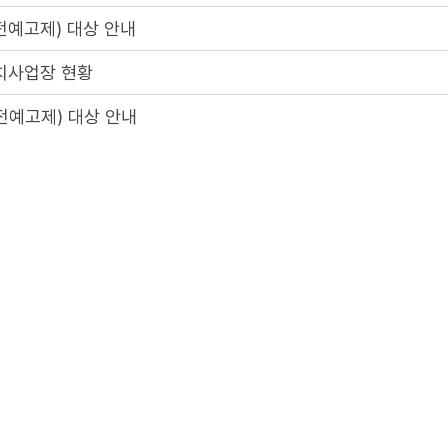
전예고제) 대상 안내
치사업장 현황
전예고제) 대상 안내
 공개
2
3
4
5
1
게시물은
"공공누리 제3유형(출처표시 + 변경금지)"
조건에 따라 자