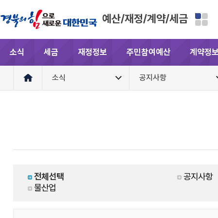
예산/재정/계약/세금
소식
세금
재정정보
주민참여예산
계약정
소식
공지사항
전체선택
공지사항
물산업