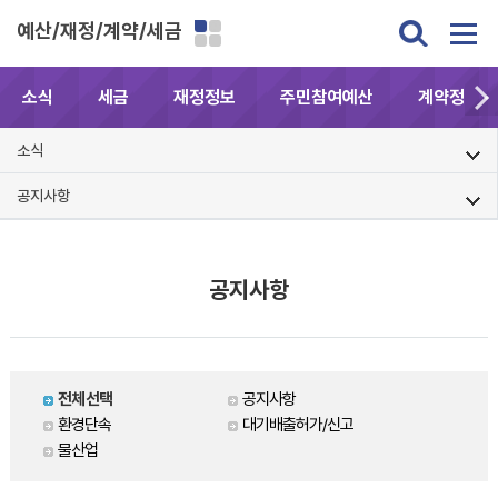
예산/재정/계약/세금
소식
세금
재정정보
주민참여예산
계약정보공
소식
공지사항
공지사항
전체선택
공지사항
환경단속
대기배출허가/신고
물산업