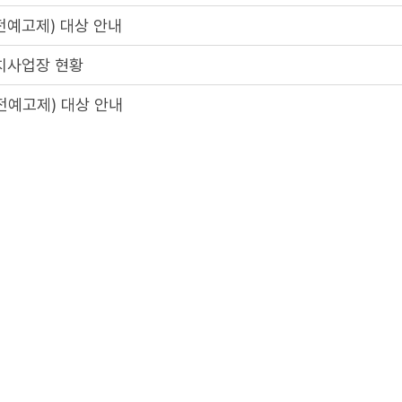
전예고제) 대상 안내
치사업장 현황
전예고제) 대상 안내
 공개
2
3
4
5
1
게시물은
"공공누리 제3유형(출처표시 + 변경금지)"
조건에 따라 자