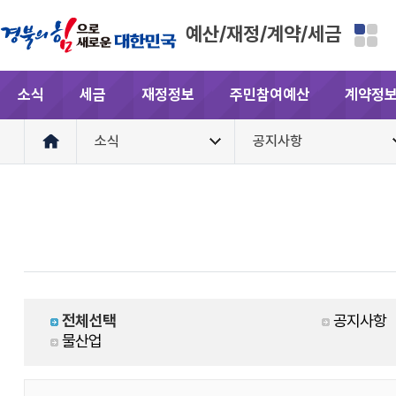
예산/재정/계약/세금
소식
세금
재정정보
주민참여예산
계약정
소식
공지사항
전체선택
공지사항
물산업