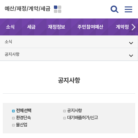
예산/재정/계약/세금
소식
세금
재정정보
주민참여예산
계약정보공
소식
공지사항
공지사항
전체선택
공지사항
환경단속
대기배출허가/신고
물산업