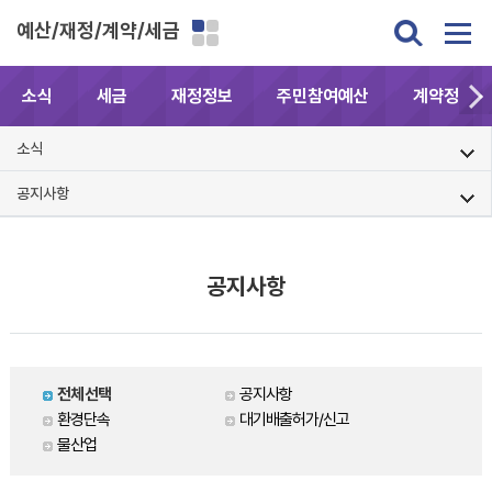
예산/재정/계약/세금
소식
세금
재정정보
주민참여예산
계약정보공
소식
공지사항
공지사항
전체선택
공지사항
환경단속
대기배출허가/신고
물산업