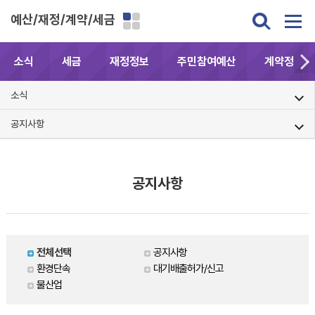
예산/재정/계약/세금
소식
세금
재정정보
주민참여예산
계약정보공
소식
공지사항
공지사항
전체선택
공지사항
환경단속
대기배출허가/신고
물산업