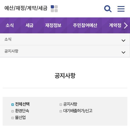
예산/재정/계약/세금
소식
세금
재정정보
주민참여예산
계약정보공
소식
공지사항
공지사항
전체선택
공지사항
환경단속
대기배출허가/신고
물산업