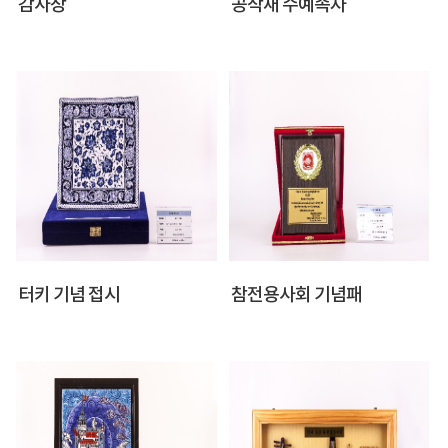
감사장
공작새 수예족자
터키 기념 접시
참전용사회 기념패