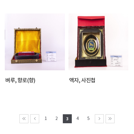
벼루, 향로(향)
액자, 사진첩
1
2
3
4
5