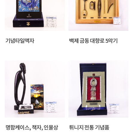
기념타일액자
백제 금동 대향로 5악기
명함케이스, 책자, 인물상
튀니지 전통 기념품