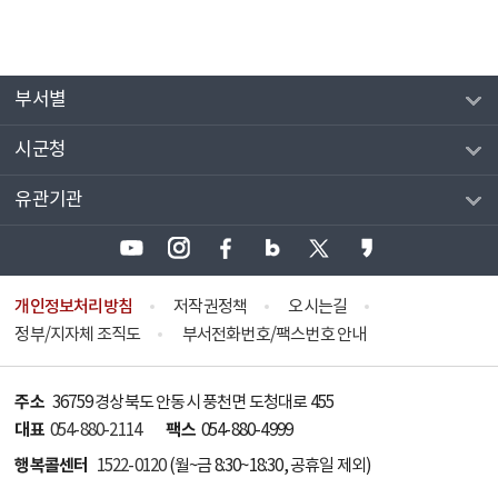
부서별
시군청
유관기관
개인정보처리방침
저작권정책
오시는길
정부/지자체 조직도
부서전화번호/팩스번호 안내
주소
36759 경상북도 안동시 풍천면 도청대로 455
대표
팩스
054-880-2114
054-880-4999
행복콜센터
1522-0120
(월~금 8:30~18:30, 공휴일 제외)