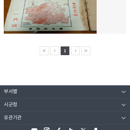
1
부서별
시군청
유관기관