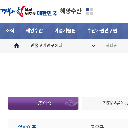
해양수산
소식
해양수산
어업기술원
수산자원연구원
민물고기연구센터
생태관
특정어종
진화/분류계
일반어종
고유종