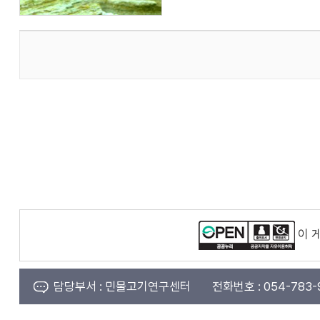
이 
담당부서 :
민물고기연구센터
전화번호 :
054-783-