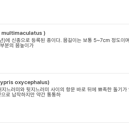
multimaculatus )
년)에 신종으로 등록된 종이다. 몸길이는 보통 5~7cm 정도이며
앞부분의 몸높이가
pris oxycephalus)
배지느러미와 뒷지느러미 사이의 항문 바로 뒤에 뾰족한 돌기가 
 옆으로 납작하지만 약간 통통하