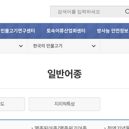
민물고기연구센터
토속어류산업화센터
방사능 안전정보
한국의 민물고기
일반어종
통도
지리적특성
멸종된어종/멸종위기어종
천연기념