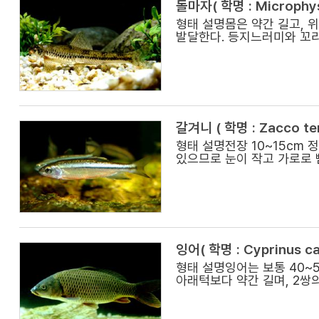
돌마자( 학명 : Microphys
형태 설명몸은 약간 길고, 
발달한다. 등지느러미와 꼬리
갈겨니 ( 학명 : Zacco te
형태 설명전장 10~15cm
있으므로 눈이 작고 가로로 
잉어( 학명 : Cyprinus ca
형태 설명잉어는 보통 40~5
아래턱보다 약간 길며, 2쌍