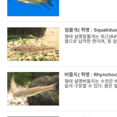
점몰개( 학명 : Squalidus 
형태 설명점몰개는 최근(84
옆으로 납작한 편이며, 등 
버들치( 학명 : Rhynchocy
형태 설명버들치는 수컷은 
쉽게 구분할 수 있다. 몸은