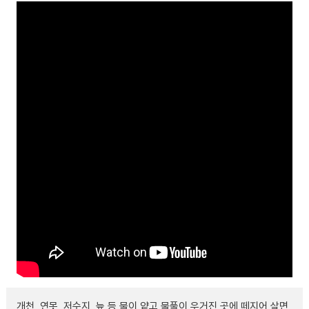
개천, 연못, 저수지, 늪 등 물이 얕고 물풀이 우거진 곳에 떼지어 살면