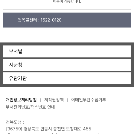
이용이 가능합니다.
행복콜센터 :
1522-0120
부서별
시군청
유관기관
개인정보처리방침
저작권정책
이메일무단수집거부
부서전화번호/팩스번호 안내
경북도청 :
[36759] 경상북도 안동시 풍천면 도청대로 455