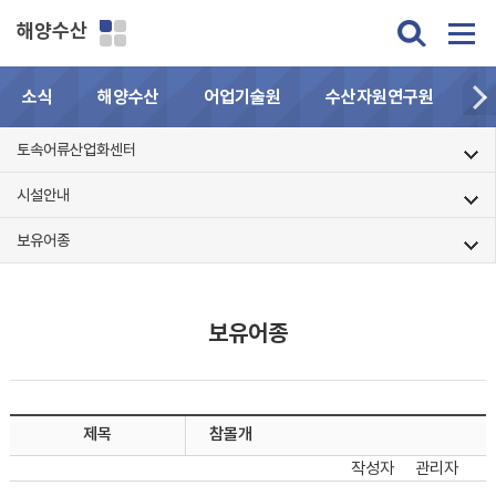
해양수산
소식
해양수산
어업기술원
수산자원연구원
민
토속어류산업화센터
시설안내
보유어종
보유어종
제목
참몰개
작성자
관리자