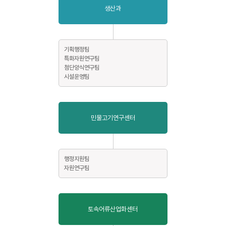
생산과
기획행정팀
특화자원연구팀
첨단양식연구팀
시설운영팀
민물고기연구센터
행정지원팀
자원연구팀
토속어류산업화센터