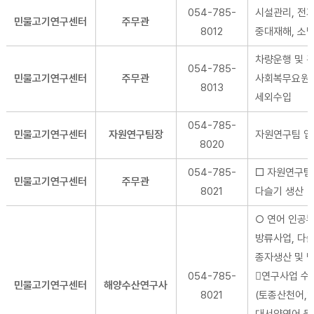
054-785-
시설관리, 전기
민물고기연구센터
주무관
8012
중대재해, 소
차량운행 및 관
054-785-
민물고기연구센터
주무관
사회복무요원 관
8013
세외수입
054-785-
민물고기연구센터
자원연구팀장
자원연구팀 업
8020
054-785-
□ 자원연구팀
민물고기연구센터
주무관
8021
다슬기 생산
○ 연어 인공
방류사업, 다
종자생산 및 방
054-785-
연구사업 수
민물고기연구센터
해양수산연구사
8021
(토종산천어,