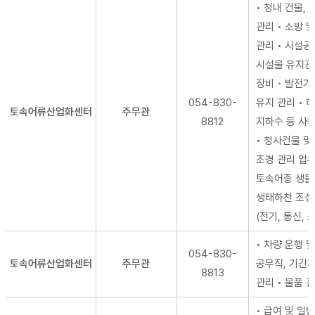
• 청내 건물, 
관리 • 소방 
관리 • 시설공
시설물 유지관리
장비・발전기 
054-830-
유지 관리 • 
토속어류산업화센터
주무관
8812
지하수 등 사
• 청사건물 및
조경 관리 업무
토속어종 생
생태하천 조성
(전기, 통신, 
• 차량 운행 및
054-830-
토속어류산업화센터
주무관
공무직, 기간
8813
관리 • 물품 
• 급여 및 일반