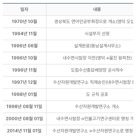
일자
내용
1970년 10월
경상북도 연어인공부화장으로 개소(영덕 오십
1994년 11월
시설부지 선정
1996년 06월
설계완료(동남설계사무소)
1996년 10월
내수면시험장 이전(영덕→울진 왕피천)
1996년 11월
도립수산종묘배양장 공사착수
1997년 12월
수산자원개발연구소 직제승인(내수면시험장 통
1998년 01월
도 규칙 공포
1998년 08월 11일
수산자원개발연구소 개소
2000년 08월 01일
내수면시험장→민물고기연구센터로 명칭 개
2014년 11월 01일
수산자원개발연구소→수산자원연구소로 명칭 