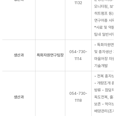
1132
모니터링, 보일
히트펌프 등) 
연구어종 사육
*사료 및 약품
팀내 일반서무
• 특화자원연
054-730-
및 종자생산 계
생산과
특화자원연구팀장
1114
마을어장 자원
기술개발
• 전복 종자생
• 개량조개 종
방류 • 참담치
054-730-
생산과
독도전복, 줄
1118
보존 • 먹이생
배양관리(조개 