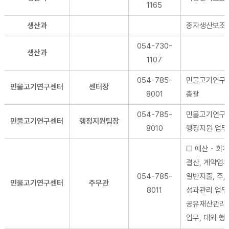
1165
생산과
종자생산보조
054-730-
생산과
1107
054-785-
민물고기연구
민물고기연구센터
센터장
8001
총괄
054-785-
민물고기연구
민물고기연구센터
행정지원팀장
8010
행정지원 업무
□ 예산・회계
결산, 계약업무
054-785-
일반지출, 주,
민물고기연구센터
주무관
8011
성과관리 업무,
공유재산관리 
업무, 대외 행