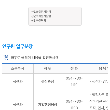
산업화행정지원팀
산업화자원개발팀
산업화전략팀
연구원 업무분장
좌우로 움직여 내용을 확인하세요.
소속부서
직 위
전 화
담 당 
054-730-
생산과
생산과장
• 생산과 업무
1110
• 행정사무 총
054-730-
산하기관 관리 
생산과
기획행정팀장
1103
조직, 인사, 