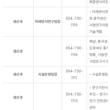
복합양식어장
• 미래양식연
054-730-
및 종자생산 계
생산과
미래양식연구팀장
1115
시험연구어종
기술개발
해삼, 종자생산
054-730-
도화새우 종자
생산과
1116
방류, 시험연
사업보고서 발
054-730-
생산과
시설운영팀장
• 시설운영팀
1111
• 연구기반시
054-730-
추진 • 연구시
생산과
1113
전기 안전관리 
관리