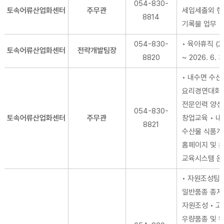
054-830-
토속어류산업화센터
주무관
세입세출외 현금
8814
기록물 업무
054-830-
• 육아휴직 (202
토속어류산업화센터
전략개발팀장
8820
~ 2026. 6. 3
• 내수면 수산
요리경연대회 
전문인력 양성
054-830-
토속어류산업화센터
주무관
창업교육 • 
8821
수산물 식품개발
홈페이지 및 
교육시스템 운
• 자원조성팀 
일반품종 종자
자원조성 • 
우량품종 및 