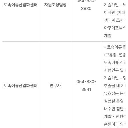
054-830-
토속어류산업화센터
자원조성팀장
기술개발 • 낙
8830
어자원 (어패류
생태계 조사 •
아쿠아포닉스
개발
• 토속어류 종
(고유종, 멸종위
토속어류 산업
시험연구 및 
기술개발 • 
054-830-
토속어류산업화센터
연구사
추출물 내 기
8841
유효성분 분석
실험실 운영・
내수면 첨단 
개발 • 친환경 
순환여과 양식