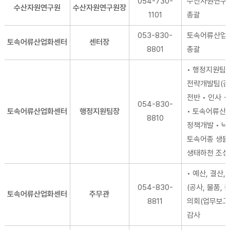
054-730-
수산자원연구
수산자원연구원
수산자원연구원장
1101
총괄
053-830-
토속어류산업
토속어류산업화센터
센터장
8801
총괄
• 행정지원팀,
전략개발팀(겸
전반 • 인사
054-830-
토속어류산업화센터
행정지원팀장
• 토속어류산
8810
정책개발 • 
토속어종 생
생태하천 조성
• 예산, 결산,
054-830-
(공사, 물품, 용
토속어류산업화센터
주무관
8811
의회(업무보고 
감사