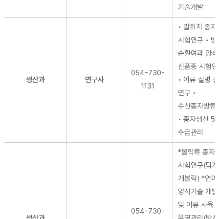
기술개발
• 말쥐치 종자
시험연구 • 
순환여과 양식
신품종 시험연
054-730-
생산과
연구사
• 어류 질병 
1131
연구 •
수산종자방류
• 종자생산 및
수급관리
*볼락류 종자
시험연구(탁자
개볼락) *연어
양식기술 개발
및 어류 사육
054-730-
생산과
운영관리(방사