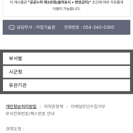
이 게시물은
"공공누리 제3유형(출처표시 + 변경금지)"
조건에 따라 자유롭게
이용이 가능합니다.
담당부서 :
어업기술원
전화번호 :
054-240-0300
부서별
시군청
유관기관
개인정보처리방침
저작권정책
이메일무단수집거부
부서전화번호/팩스번호 안내
경북도청 :