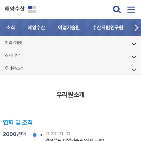
해양수산
소식
해양수산
어업기술원
수산자원연구원
민
어업기술원
소개마당
우리원소개
우리원소개
연혁 및 조직
2000년대
2023. 01. 01
경상북도 어업기술원(직제 개편)