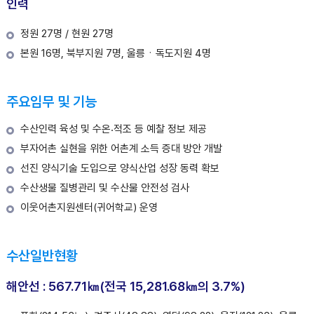
인력
정원 27명 / 현원 27명
본원 16명, 북부지원 7명, 울릉ㆍ독도지원 4명
주요임무 및 기능
수산인력 육성 및 수온⸳적조 등 예찰 정보 제공
부자어촌 실현을 위한 어촌계 소득 증대 방안 개발
선진 양식기술 도입으로 양식산업 성장 동력 확보
수산생물 질병관리 및 수산물 안전성 검사
이웃어촌지원센터(귀어학교) 운영
수산일반현황
해안선 : 567.71㎞(전국 15,281.68㎞의 3.7%)