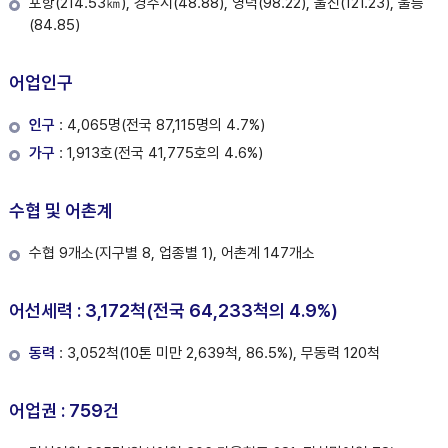
포항(214.53㎞), 경주시(48.88), 영덕(98.22), 울진(121.23), 울릉
(84.85)
어업인구
인구
: 4,065명(전국 87,115명의 4.7%)
가구
: 1,913호(전국 41,775호의 4.6%)
수협 및 어촌계
수협 9개소(지구별 8, 업종별 1), 어촌계 147개소
어선세력 : 3,172척(전국 64,233척의 4.9%)
동력
: 3,052척(10톤 미만 2,639척, 86.5%), 무동력 120척
어업권 : 759건