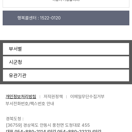
행복콜센터 :
1522-0120
부서별
시군청
유관기관
개인정보처리방침
저작권정책
이메일무단수집거부
부서전화번호/팩스번호 안내
경북도청 :
[36759] 경상북도 안동시 풍천면 도청대로 455
대표
054-880-2114
(야간
054-880-2222
) (야간