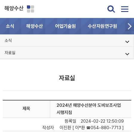
해양수산
소식
해양수산
어업기술원
수산자원연구원
민
소식
자료실
자료실
2024년 해양수산분야 도비보조사업
제목
시행지침
등록일
2024-02-22 12:50:09
작성자
이진환 [ 이*환 ☎054-880-7713 ]