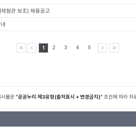
태체험관 보조) 채용공고
안내
2
3
4
5
1
게시물은
"공공누리 제3유형(출처표시 + 변경금지)"
조건에 따라 자