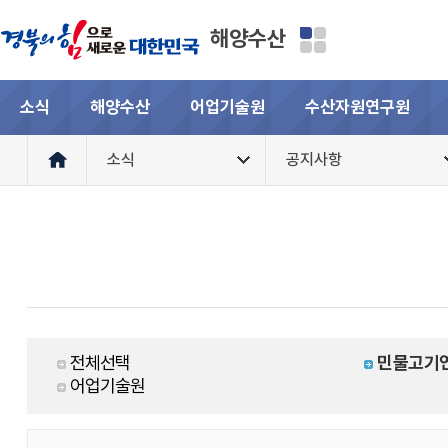
해양수산
소식
해양수산
어업기술원
수산자원연구원
소식
공지사항
전체선택
민물고기
어업기술원