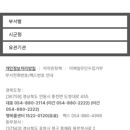
부서별
시군청
유관기관
개인정보처리방침
저작권정책
이메일무단수집거부
부서전화번호/팩스번호 안내
경북도청 :
[36759] 경상북도 안동시 풍천면 도청대로 455
대표
054-880-2114
(야간
054-880-2222
) (야간
054-880-2222
)
행복콜센터
1522-0120
(유료)
팩스 054-880-4999
동부청사 :
[37563] 경상북도 포항시 북구 흥해읍 동부청사로 2