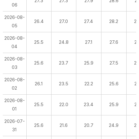
27.3
27.3
27.9
28.6
27
06
2026-08-
26.4
27.0
27.4
28.2
26
05
2026-08-
25.5
24.8
27.1
27.6
25
04
2026-08-
25.6
23.7
25.9
27.5
24
03
2026-08-
26.1
23.5
22.2
25.6
22
02
2026-08-
25.5
22.0
23.4
25.9
23
01
2026-07-
25.6
21.6
20.7
24.9
24
31