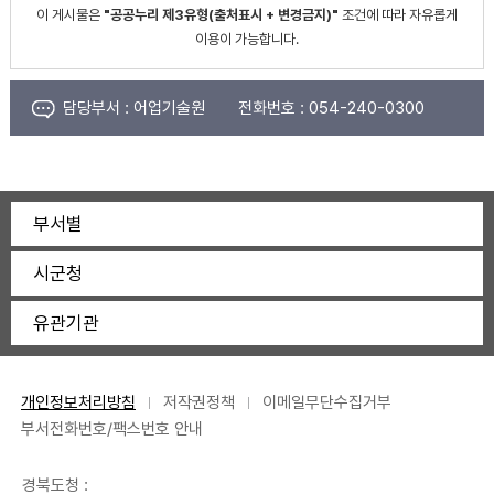
이 게시물은
"공공누리 제3유형(출처표시 + 변경금지)"
조건에 따라 자유롭게
이용이 가능합니다.
담당부서 :
어업기술원
전화번호 :
054-240-0300
부서별
시군청
유관기관
개인정보처리방침
저작권정책
이메일무단수집거부
부서전화번호/팩스번호 안내
경북도청 :