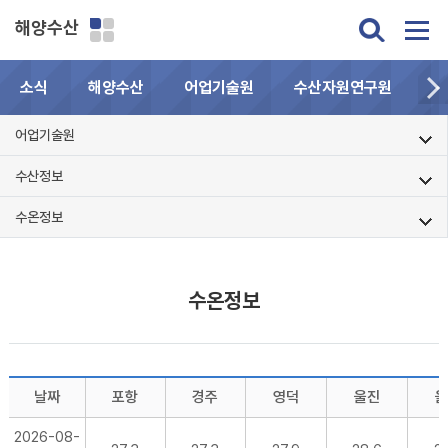
해양수산
소식
해양수산
어업기술원
수산자원연구원
민
어업기술원
수산정보
수온정보
수온정보
날짜
포항
경주
영덕
울진
울
2026-08-