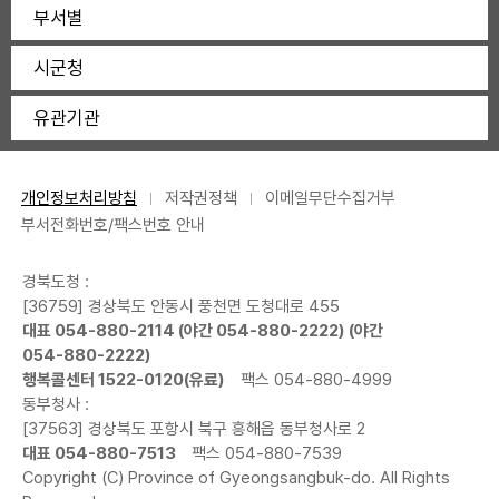
부서별
시군청
유관기관
개인정보처리방침
저작권정책
이메일무단수집거부
부서전화번호/팩스번호 안내
경북도청 :
[36759] 경상북도 안동시 풍천면 도청대로 455
대표
054-880-2114
(야간
054-880-2222
) (야간
054-880-2222
)
행복콜센터
1522-0120
(유료)
팩스 054-880-4999
동부청사 :
[37563] 경상북도 포항시 북구 흥해읍 동부청사로 2
대표
054-880-7513
팩스 054-880-7539
Copyright (C) Province of Gyeongsangbuk-do. All Rights