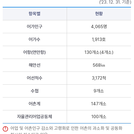
('23. 12. 31. 기준)
항목별
현황
어가인구
4,065명
어가수
1,913호
어항(연안항)
130개소(4개소)
해안선
568㎞
어선척수
3,172척
수협
9개소
어촌계
147개소
자율관리어업공동체
100개소
어업 및 어촌인구 감소와 고령화로 인한 어촌의 과소화 및 공동화