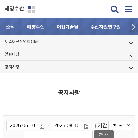
해양수산
소식
해양수산
어업기술원
수산자원연구원
민
토속어류산업화센터
알림마당
공지사항
공지사항
기간
-