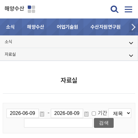
해양수산
소식
해양수산
어업기술원
수산자원연구원
민
소식
자료실
자료실
기간
-