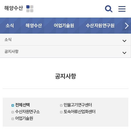
해양수산
소식
해양수산
어업기술원
수산자원연구원
민
소식
공지사항
공지사항
전체선택
민물고기연구센터
수산자원연구소
토속어류산업화센터
어업기술원