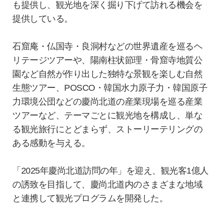
も提供し、観光地を深く掘り下げて訪れる機会を
提供している。
石窟庵・仏国寺・良洞村などの世界遺産を巡るヘ
リテージツアーや、陽南柱状節理・骨窟寺地質公
園など自然が作り出した独特な景観を楽しむ自然
生態ツアー、POSCO・韓国水力原子力・韓国原子
力環境公団などの慶尚北道の産業現場を巡る産業
ツアーなど、テーマごとに観光地を構成し、単な
る観光旅行にとどまらず、ストーリーテリングの
ある感動を与える。
「2025年慶尚北道訪問の年」を迎え、観光客1億人
の誘致を目指して、慶尚北道内のさまざまな地域
と連携して観光プログラムを開発した。