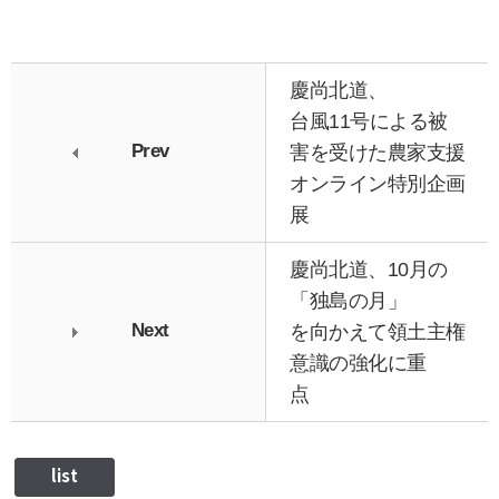
慶尚北道、
台風11号による被
Prev
害を受けた農家支援
オンライン特別企画
展
慶尚北道、10月の
「独島の月」
Next
を向かえて領土主権
意識の強化に重
点
list