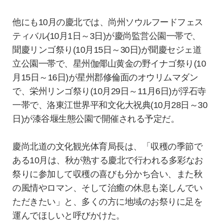
他にも10月の慶北では、尚州ソウルフードフェス
ティバル(10月1日～3日)が慶尚監営公園一帯で、
聞慶リンゴ祭り(10月15日～30日)が聞慶セジェ道
立公園一帯で、星州伽倻山黄金の野イナゴ祭り(10
月15日～16日)が星州郡修倫面のオウリムマダン
で、栄州リンゴ祭り(10月29日～11月6日)が浮石寺
一帯で、洛東江世界平和文化大祝典(10月28日～30
日)が漆谷堰生態公園で開催される予定だ。
慶尚北道の文化観光体育局長は、「収穫の季節で
ある10月は、秋が熟する慶北で行われる多彩なお
祭りに参加して収穫の喜びも分かち合い、また秋
の風情やロマン、そして治癒の休息も楽しんでい
ただきたい」と、多くの方に地域のお祭りに足を
運んでほしいと呼びかけた。