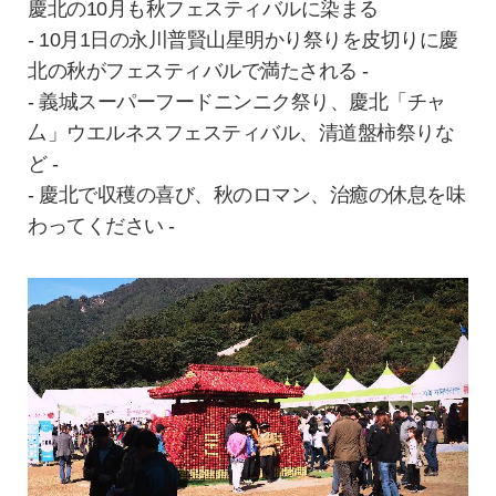
慶北の10月も秋フェスティバルに染まる
- 10月1日の永川普賢山星明かり祭りを皮切りに慶
北の秋がフェスティバルで満たされる -
- 義城スーパーフードニンニク祭り、慶北「チャ
厶」ウエルネスフェスティバル、清道盤柿祭りな
ど -
- 慶北で収穫の喜び、秋のロマン、治癒の休息を味
わってください -