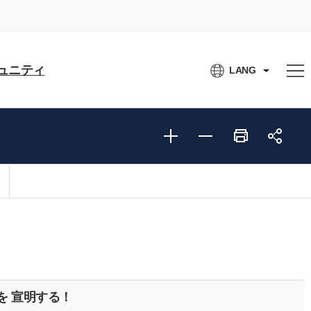
ュニティ
LANG
を 宣明する！