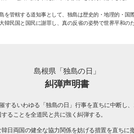
島を管轄する道知事として、独島は歴史的・地理的・国
大韓民国と国民に謝罪し、真の反省の姿勢で世界平和の
島根県「独島の日」
糾弾声明書
開催するいわゆる「独島の日」行事を直ちに中断し、
回することを全道民と共に強く糾弾する。
な韓日両国の健全な協力関係を妨げる措置を直ちに