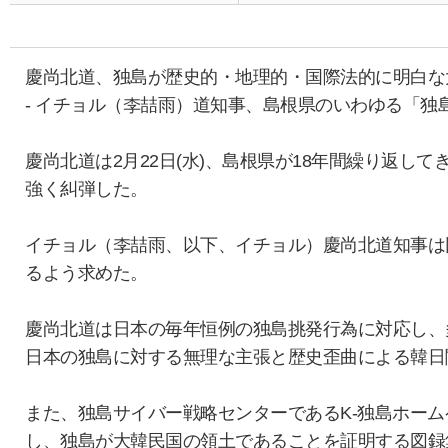
慶尚北道、独島が歴史的・地理的・国際法的に明白な
- イチョル（李喆雨）道知事、島根県のいわゆる「独
慶尚北道は2月22日(水)、島根県が18年間繰り返
強く糾弾した。
イチョル（李喆雨、以下、イチョル）慶尚北道知事は
るよう求めた。
慶尚北道は日本の毎年恒例の独島挑発行為に対応し、
日本の独島に対する無理な主張と歴史歪曲による韓日
また、独島サイバー戦略センターであるK-独島ホー
し、独島が大韓民国の領土であることを証明する図録