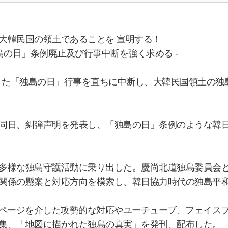
大韓民国の領土であることを 宣明する！
島の日」条例廃止及び行事中断を強く求める -
してきた「独島の日」行事を直ちに中断し、大韓民国領土の
同日、糾弾声明を発表し、「独島の日」条例のような韓
多様な独島守護活動に乗り出した。慶尚北道独島委員会
関係の懸案と対応方向を模索し、韓日協力時代の独島平
ムページを介した攻勢的な対応やユーチューブ、フェイスブ
集、「地図に描かれた独島の真実」を発刊、配布した。