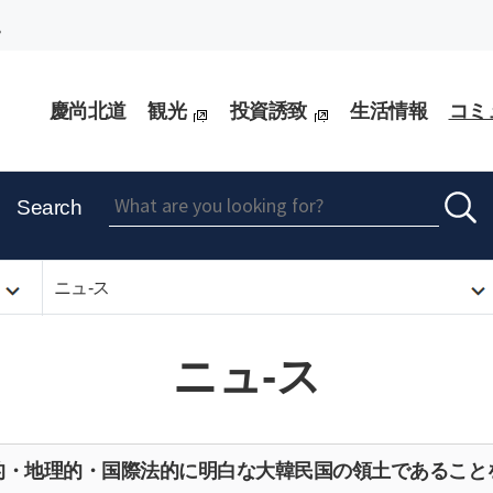
。
慶尚北道
観光
投資誘致
生活情報
コミ
Search
ニュ-ス
ニュ-ス
的・地理的・国際法的に明白な大韓民国の領土であること